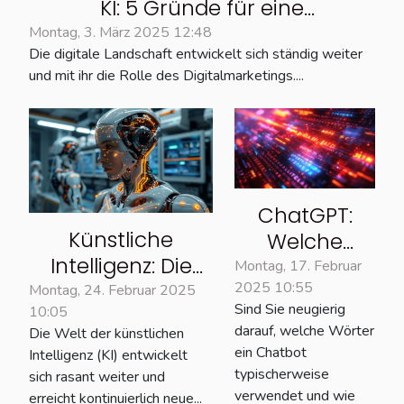
KI: 5 Gründe für eine
Weiterbildung in diesem Bereich
Montag, 3. März 2025 12:48
Die digitale Landschaft entwickelt sich ständig weiter
und mit ihr die Rolle des Digitalmarketings....
ChatGPT:
Künstliche
Welche
Intelligenz: Die
Wörter
Montag, 17. Februar
2025 10:55
zehn
verwendet
Montag, 24. Februar 2025
Sind Sie neugierig
10:05
leistungsstärksten
der Chatbot
darauf, welche Wörter
Die Welt der künstlichen
Modelle im
am
ein Chatbot
Intelligenz (KI) entwickelt
Februar 2025
häufigsten?
typischerweise
sich rasant weiter und
verwendet und wie
erreicht kontinuierlich neue...