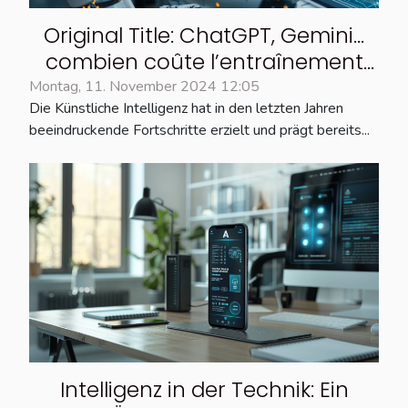
Original Title: ChatGPT, Gemini…
combien coûte l’entraînement
des modèles d’IA ? Translated
Montag, 11. November 2024 12:05
Die Künstliche Intelligenz hat in den letzten Jahren
and Revised Title: Wie viel kostet
beeindruckende Fortschritte erzielt und prägt bereits...
das Training von KI-Modellen?
Intelligenz in der Technik: Ein