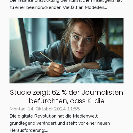
Die rasante Entwicklung der Künstlichen Intelligenz hat
zu einer beeindruckenden Vielfalt an Modellen...
Studie zeigt: 62 % der Journalisten
befürchten, dass KI die
journalistische Ethik
Montag, 14. Oktober 2024 11:55
Die digitale Revolution hat die Medienwelt
beeinträchtigen könnte.
grundlegend verändert und steht vor einer neuen
Herausforderung:...