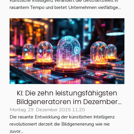
Künstliche Intelligenz verändert die Geschäftswelt in
rasantem Tempo und bietet Unternehmen vielfältige...
KI: Die zehn leistungsfähigsten
Bildgeneratoren im Dezember
2025
Montag, 29. Dezember 2025 11:20
Die rasante Entwicklung der künstlichen Intelligenz
revolutioniert derzeit die Bildgenerierung wie nie
zuvor...