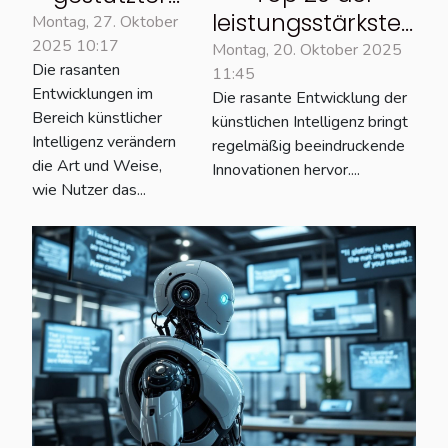
leistungsstärksten
Browser wird
Montag, 27. Oktober
2025 10:17
KI-Modelle im
nützlicher
Montag, 20. Oktober 2025
Die rasanten
11:45
Oktober 2025: das
durch den
Entwicklungen im
Die rasante Entwicklung der
vollständige
Copilot-
Bereich künstlicher
künstlichen Intelligenz bringt
Ranking
Modus?
Intelligenz verändern
regelmäßig beeindruckende
die Art und Weise,
Innovationen hervor....
wie Nutzer das...