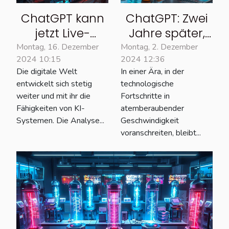
ChatGPT kann
ChatGPT: Zwei
jetzt Live-
Jahre später,
Videos
wie steht es um
Montag, 16. Dezember
Montag, 2. Dezember
2024 10:15
2024 12:36
analysieren: So
den KI-
Die digitale Welt
In einer Ära, in der
funktioniert es
Chatbot?
entwickelt sich stetig
technologische
weiter und mit ihr die
Fortschritte in
Fähigkeiten von KI-
atemberaubender
Systemen. Die Analyse...
Geschwindigkeit
voranschreiten, bleibt...