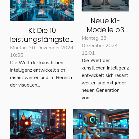
Neue KI-
Modelle o3
KI: Die 10
und o3-mini
leistungsfähigsten
Montag, 23.
Dezember 2024
vorgestellt
Bildgeneratoren
Montag, 30. Dezember 2024
12:01
10:55
im Dezember
Die Welt der
Die Welt der künstlichen
2024
künstlichen Intelligenz
Intelligenz entwickelt sich
entwickelt sich rasant
rasant weiter, und im Bereich
weiter, und mit jeder
der visuellen...
neuen Generation
von...