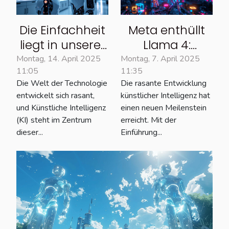
Die Einfachheit
Meta enthüllt
liegt in unserer
Llama 4:
DNA: Die
Wissenswertes
Montag, 14. April 2025
Montag, 7. April 2025
11:05
11:35
strategische
über die neue
Die Welt der Technologie
Die rasante Entwicklung
Wette auf
KI-Modellfamilie
entwickelt sich rasant,
künstlicher Intelligenz hat
Künstliche
und Künstliche Intelligenz
einen neuen Meilenstein
Intelligenz wird
(KI) steht im Zentrum
erreicht. Mit der
gerechtfertigt.
dieser...
Einführung...