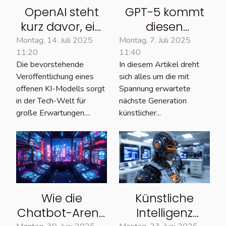
OpenAI steht
GPT-5 kommt
kurz davor, ein
diesen
offenes Modell
Sommer: eine
Montag, 14. Juli 2025
Montag, 7. Juli 2025
11:20
11:40
zu
Übersicht der
Die bevorstehende
In diesem Artikel dreht
veröffentlichen,
erwarteten
Veröffentlichung eines
sich alles um die mit
das erste seit
Neuerungen
offenen KI-Modells sorgt
Spannung erwartete
GPT-2.
in der Tech-Welt für
nächste Generation
große Erwartungen....
künstlicher...
Wie die
Künstliche
Chatbot-Arena
Intelligenz