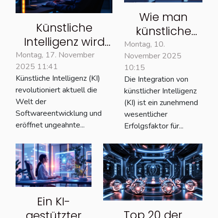
Wie man
Künstliche
künstliche
Intelligenz wird
Intelligenz in
Montag, 10.
zum Copiloten
Montag, 17. November
November 2025
sein
2025 11:41
der
10:15
Unternehmen
Künstliche Intelligenz (KI)
Die Integration von
Programmierung:
integriert:
revolutioniert aktuell die
künstlicher Intelligenz
Wie sich die
Tipps von
Welt der
(KI) ist ein zunehmend
Entwicklung in
Softwareentwicklung und
einem
wesentlicher
eine neue Ära
eröffnet ungeahnte...
Erfolgsfaktor für...
Experten
bewegt
Ein KI-
Top 20 der
gestützter