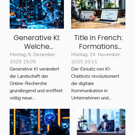
Generative KI:
Title in French:
Welche
Formations
konkreten
pour utiliser
Montag, 8. Dezember
Montag, 24. November
2025 15:05
2025 10:11
Auswirkungen
ChatGPT
Generative KI verändert
Der Einsatz von KI-
hat sie auf die
efficacement
die Landschaft der
Chatbots revolutioniert
Online-
Translated and
Online-Recherche
die digitale
Recherche?
adapted title in
grundlegend und eröffnet
Kommunikation in
German:
völlig neue...
Unternehmen und...
Schulungen für
den effektiven
Einsatz von KI-
Chatbots