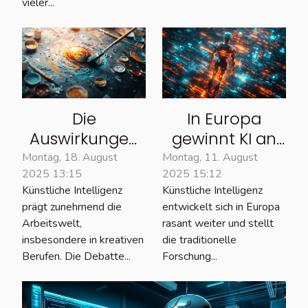
vieler...
Die
In Europa
Auswirkungen
gewinnt KI an
von KI in
Boden
Montag, 18. August
Montag, 11. August
2025 13:15
2025 15:12
kreativen
gegenüber der
Künstliche Intelligenz
Künstliche Intelligenz
Berufen:
traditionellen
prägt zunehmend die
entwickelt sich in Europa
Ideenquelle
Forschung
Arbeitswelt,
rasant weiter und stellt
oder Hindernis
insbesondere in kreativen
die traditionelle
für Originalität?
Berufen. Die Debatte...
Forschung...