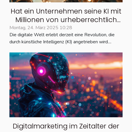
Hat ein Unternehmen seine KI mit
Millionen von urheberrechtlich
geschützten Büchern trainiert?
Montag, 24. März 2025 10:28
Die digitale Welt erlebt derzeit eine Revolution, die
Sind Sie betroffen?
durch künstliche Intelligenz (KI) angetrieben wird....
Digitalmarketing im Zeitalter der