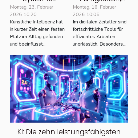
niemals
Konnektoren
Montag, 23. Februar
Montag, 16. Februar
2026 10:20
2026 10:05
dieselben
und
Künstliche Intelligenz hat
Im digitalen Zeitalter sind
Empfehlungen
Dateierstellung
in kurzer Zeit einen festen
fortschrittliche Tools für
geben
kostenlos zur
Platz im Alltag gefunden
effizientes Arbeiten
Verfügung
und beeinflusst...
unerlässlich. Besonders...
KI: Die zehn leistungsfähigsten