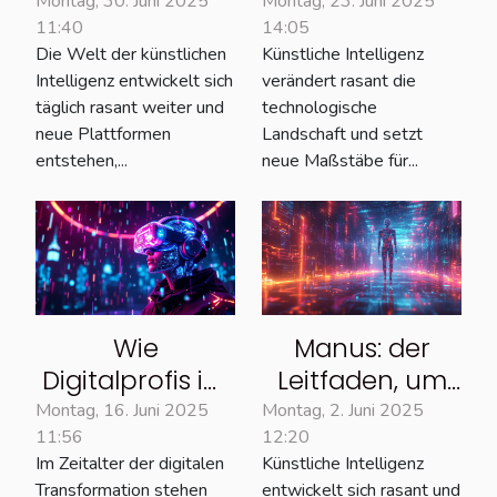
zum TripAdvisor
Einblicke:
Montag, 30. Juni 2025
Montag, 23. Juni 2025
11:40
14:05
der Künstlichen
Überblick über
Die Welt der künstlichen
Künstliche Intelligenz
Intelligenz
die neuesten
Intelligenz entwickelt sich
verändert rasant die
wurde
Entwicklungen
täglich rasant weiter und
technologische
aus den USA
neue Plattformen
Landschaft und setzt
nun auch in
entstehen,...
neue Maßstäbe für...
Frankreich
verfügbar
Wie
Manus: der
Digitalprofis im
Leitfaden, um
Jahr 2025
das neue
Montag, 16. Juni 2025
Montag, 2. Juni 2025
11:56
12:20
ChatGPT
Phänomen der
Im Zeitalter der digitalen
Künstliche Intelligenz
nutzen
KI zu entdecken
Transformation stehen
entwickelt sich rasant und