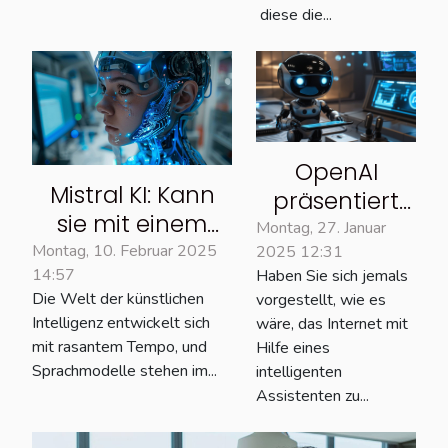
diese die...
OpenAI
Mistral KI: Kann
präsentiert
sie mit einem
Operator,
Montag, 27. Januar
fortgeschrittenen
Montag, 10. Februar 2025
2025 12:31
einen
14:57
Haben Sie sich jemals
Sprachmodell
Assistenten
Die Welt der künstlichen
vorgestellt, wie es
konkurrieren?
zum Surfen
Intelligenz entwickelt sich
wäre, das Internet mit
im Internet
mit rasantem Tempo, und
Hilfe eines
Sprachmodelle stehen im...
intelligenten
Assistenten zu...