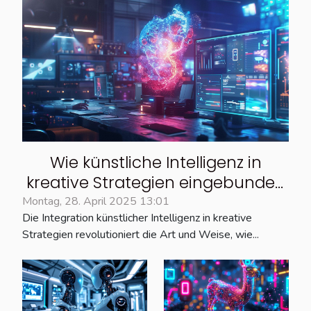
Wie künstliche Intelligenz in
kreative Strategien eingebunden
wird: Ein Gespräch mit einem
Montag, 28. April 2025 13:01
Die Integration künstlicher Intelligenz in kreative
Branchenexperten
Strategien revolutioniert die Art und Weise, wie...