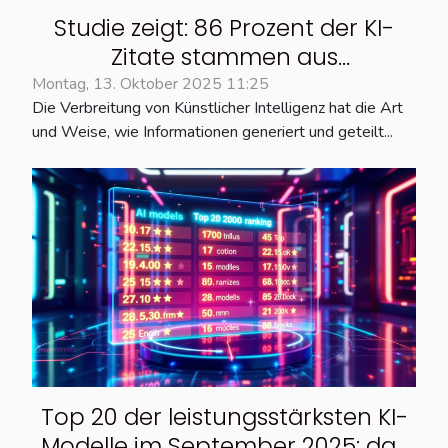
Studie zeigt: 86 Prozent der KI-
Zitate stammen aus
markenkontrollierten Kanälen
Montag, 13. Oktober 2025 11:25
Die Verbreitung von Künstlicher Intelligenz hat die Art
und Weise, wie Informationen generiert und geteilt...
Top 20 der leistungsstärksten KI-
Modelle im September 2025: das