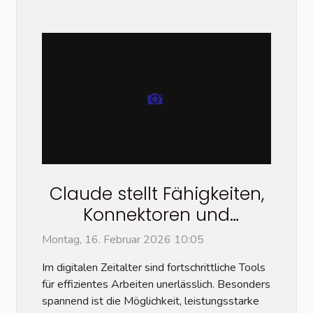
Claude stellt Fähigkeiten,
Konnektoren und
Dateierstellung kostenlos
Montag, 16. Februar 2026 10:05
zur Verfügung
Im digitalen Zeitalter sind fortschrittliche Tools
für effizientes Arbeiten unerlässlich. Besonders
spannend ist die Möglichkeit, leistungsstarke