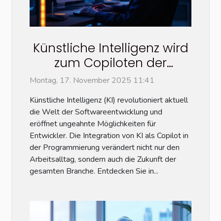
Künstliche Intelligenz wird
zum Copiloten der
Programmierung: Wie sich
Montag, 17. November 2025 11:41
die Entwicklung in eine
Künstliche Intelligenz (KI) revolutioniert aktuell
neue Ära bewegt
die Welt der Softwareentwicklung und
eröffnet ungeahnte Möglichkeiten für
Entwickler. Die Integration von KI als Copilot in
der Programmierung verändert nicht nur den
Arbeitsalltag, sondern auch die Zukunft der
gesamten Branche. Entdecken Sie in...