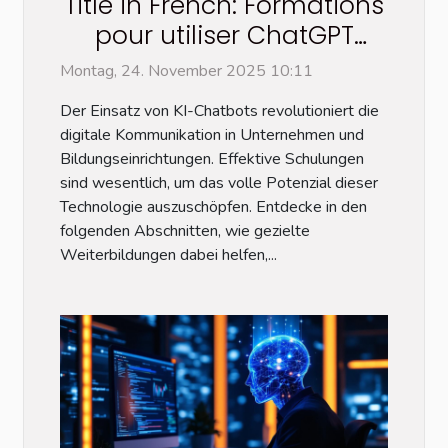
Title in French: Formations
pour utiliser ChatGPT
efficacement Translated
Montag, 24. November 2025 10:11
and adapted title in
Der Einsatz von KI-Chatbots revolutioniert die
German: Schulungen für
digitale Kommunikation in Unternehmen und
den effektiven Einsatz von
Bildungseinrichtungen. Effektive Schulungen
KI-Chatbots
sind wesentlich, um das volle Potenzial dieser
Technologie auszuschöpfen. Entdecke in den
folgenden Abschnitten, wie gezielte
Weiterbildungen dabei helfen,...