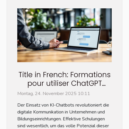
Title in French: Formations
pour utiliser ChatGPT
efficacement Translated
Montag, 24. November 2025 10:11
and adapted title in
Der Einsatz von KI-Chatbots revolutioniert die
German: Schulungen für
digitale Kommunikation in Unternehmen und
den effektiven Einsatz von
Bildungseinrichtungen. Effektive Schulungen
KI-Chatbots
sind wesentlich, um das volle Potenzial dieser