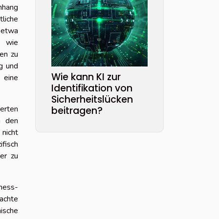
nhang
liche
 etwa
e wie
sen zu
g und
Wie kann KI zur
 eine
Identifikation von
Sicherheitslücken
ierten
beitragen?
n den
 nicht
ifisch
er zu
eness-
achte
ische