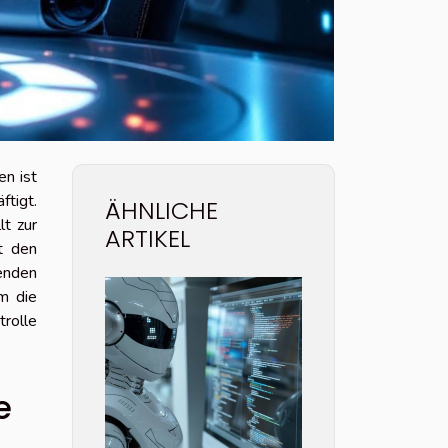
en ist
ftigt.
ÄHNLICHE
t zur
ARTIKEL
t den
enden
m die
trolle
e