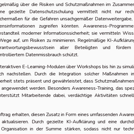
 regelmäßig über die Risiken und Schutzmaßnahmen im Zusamme
e gezielte Datenschutzschulung vermittelt nicht nur recht
eichermaßen für die Gefahren unsachgemäßer Datenweitergabe,
nsinformationen zugreifen könnten. Awareness-Programm
standteil moderner Informationssicherheit; sie vermitteln Wis
Wege auf, um Risiken zu minimieren. Regelmäßige KI-Aufklärun
Verantwortungsbewusstsein aller Beteiligten und fördern
ntrolliertem Datenmissbrauch schützt.
eraktiven E-Learning-Modulen über Workshops bis hin zu simul
tisch nachstellen. Durch die Integration solcher Maßnahmen i
herheit stets präsent und gewährleistet, dass Schutzmaßnahmen
ch angewendet werden. Besonders Awareness-Training, das spez
rstützt Mitarbeitende dabei, verdächtige Aktivitäten schnell
uftrag erhalten, diesen Zusatz in Form eines umfassenden Awar
 aktualisieren. Durch gezielte KI-Aufklärung und eine durchd
 Organisation in der Summe stärken, sodass nicht nur techn