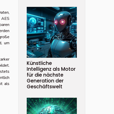
Daten,
e AES
baren
erden
große
d, um
arker
Künstliche
ldet.
Intelligenz als Motor
stets
für die nächste
ntlich
Generation der
it als
Geschäftswelt