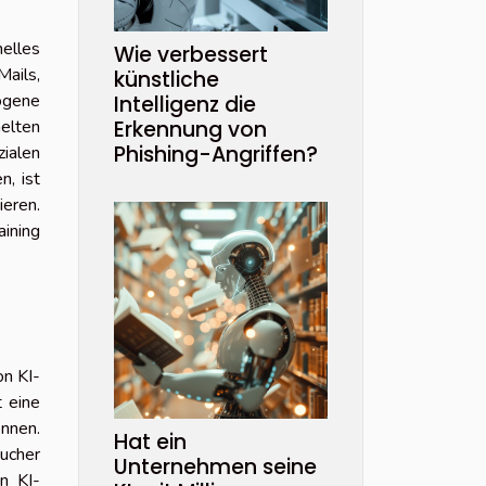
elles
Wie verbessert
Mails,
künstliche
ogene
Intelligenz die
elten
Erkennung von
Phishing-Angriffen?
ialen
n, ist
ieren.
aining
on KI-
 eine
önnen.
Hat ein
aucher
Unternehmen seine
in KI-