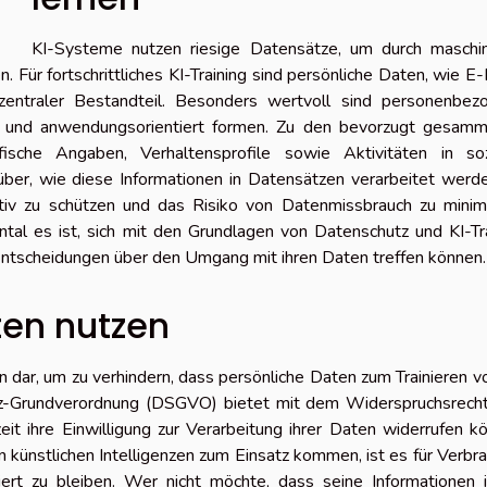
KI-Systeme nutzen riesige Datensätze, um durch maschin
ür fortschrittliches KI-Training sind persönliche Daten, wie E-
n zentraler Bestandteil. Besonders wertvoll sind personenbez
ah und anwendungsorientiert formen. Zu den bevorzugt gesamm
sche Angaben, Verhaltensprofile sowie Aktivitäten in soz
ber, wie diese Informationen in Datensätzen verarbeitet werde
ktiv zu schützen und das Risiko von Datenmissbrauch zu minim
al es ist, sich mit den Grundlagen von Datenschutz und KI-Tr
Entscheidungen über den Umgang mit ihren Daten treffen können.
en nutzen
 dar, um zu verhindern, dass persönliche Daten zum Trainieren v
-Grundverordnung (DSGVO) bietet mit dem Widerspruchsrecht
eit ihre Einwilligung zur Verarbeitung ihrer Daten widerrufen k
n künstlichen Intelligenzen zum Einsatz kommen, ist es für Verbr
iert zu bleiben. Wer nicht möchte, dass seine Informationen 