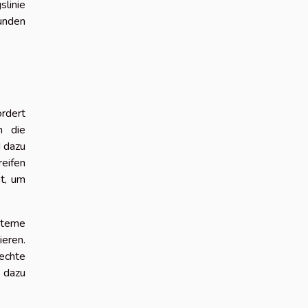
linie
bunden
ordert
n die
d dazu
reifen
ht, um
steme
ieren.
echte
t dazu