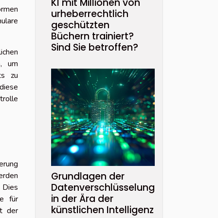
KI mit Millionen von
ormen
urheberrechtlich
mulare
geschützten
Büchern trainiert?
Sind Sie betroffen?
lichen
n, um
ts zu
 diese
rolle
ierung
Grundlagen der
erden
Datenverschlüsselung
 Dies
in der Ära der
e für
künstlichen Intelligenz
t der