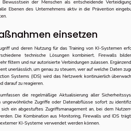
Bewusstsein der Menschen als entscheidende Verteidigungs
ss alle Ebenen des Unternehmens aktiv in die Prävention einge
ten.
aßnahmen einsetzen
griff und deren Nutzung für das Training von KI-Systemen erf
erschiedene technische Lösungen kombiniert. Firewalls bilde
hr filtern und nur autorisierte Verbindungen zulassen. Ergänzen
ment unerlässlich, um genau zu steuern, wer auf welche Daten zug
ection Systems (IDS) wird das Netzwerk kontinuierlich überwac
d darauf zu reagieren.
mfassen die regelmäßige Aktualisierung aller Sicherheitssy
 ungewöhnliche Zugriffe oder Datenabflüsse sofort zu identifiz
t sich ein abgestuftes Zugriffsmanagement an, bei dem Nutzerr
erden. Die Kombination aus Monitoring, Firewalls und IDS träg
ng externer KI-Systeme verwendet werden können.